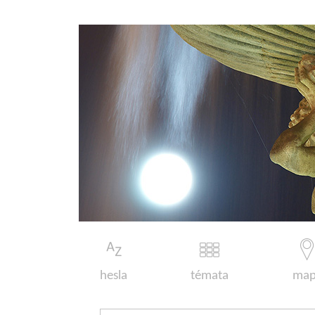
hesla
témata
map