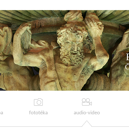
a
fototéka
audio-video