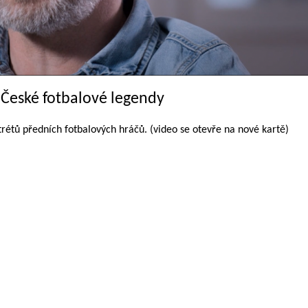
u České fotbalové legendy
trétů předních fotbalových hráčů. (video se otevře na nové kartě)