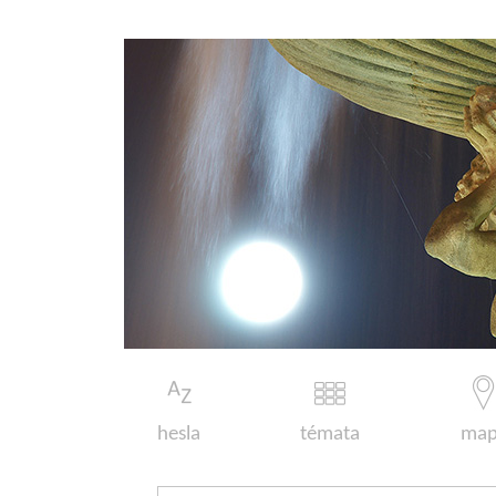
hesla
témata
map