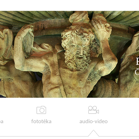
a
fototéka
audio-video