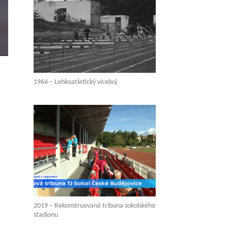
1964 – Lehkoatletický víceboj
2019 – Rekonstruovaná tribuna sokolského
stadionu