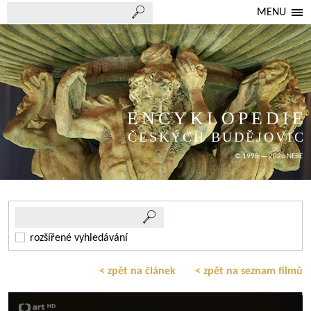
MENU
ENCYKLOPEDIE
ČESKÝCH BUDĚJOVIC
© 1998 — 2026 NEBE
rozšířené vyhledávání
< zpět na článek
< zpět na seznam filmů