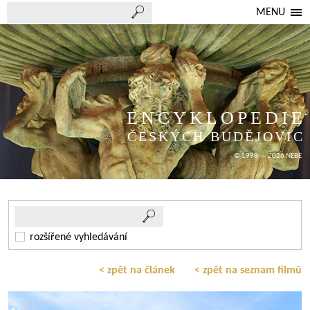
MENU
ENCYKLOPEDIE
ČESKÝCH BUDĚJOVIC
© 1998 — 2026 NEBE
rozšířené vyhledávání
< zpět na článek
< zpět na seznam filmů