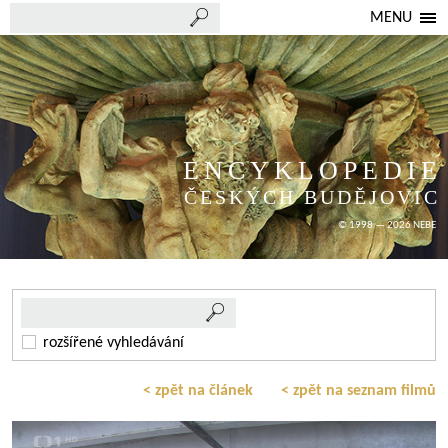
MENU
ENCYKLOPEDIE
ČESKÝCH BUDĚJOVIC
© 1998 — 2026 NEBE
rozšířené vyhledávání
< zpět na článek
< zpět na seznam filmů