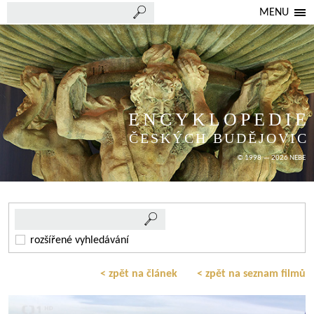
MENU
ENCYKLOPEDIE
ČESKÝCH BUDĚJOVIC
© 1998 — 2026 NEBE
rozšířené vyhledávání
< zpět na článek
< zpět na seznam filmů