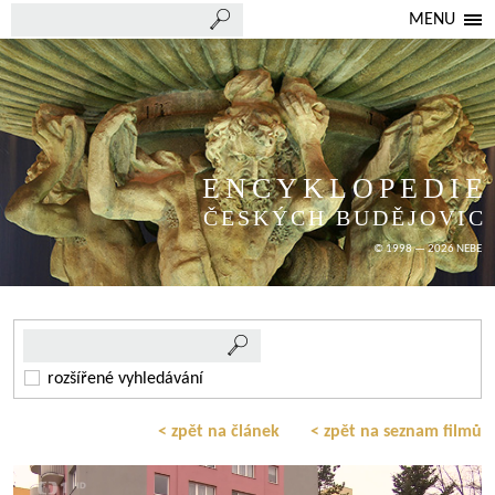
MENU
ENCYKLOPEDIE
ČESKÝCH BUDĚJOVIC
© 1998 — 2026 NEBE
rozšířené vyhledávání
< zpět na článek
< zpět na seznam filmů