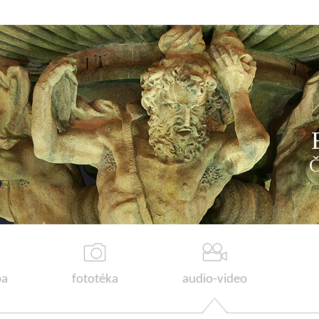
a
fototéka
audio-video