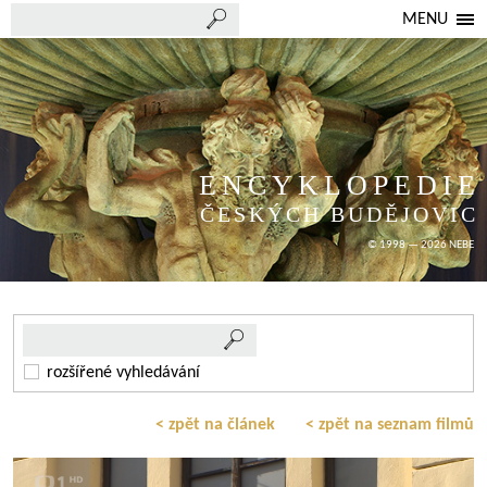
MENU
ENCYKLOPEDIE
ČESKÝCH BUDĚJOVIC
© 1998 — 2026 NEBE
rozšířené vyhledávání
< zpět na článek
< zpět na seznam filmů