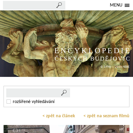
MENU
ENCYKLOPEDIE
ČESKÝCH BUDĚJOVIC
© 1998 — 2026 NEBE
rozšířené vyhledávání
< zpět na článek
< zpět na seznam filmů