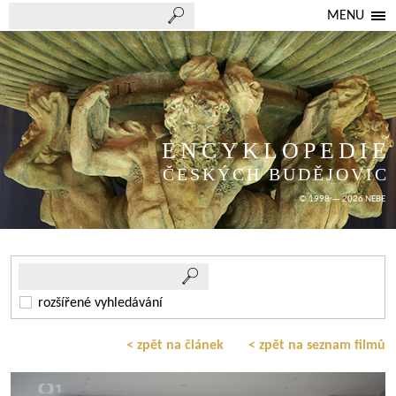
MENU
ENCYKLOPEDIE
ČESKÝCH BUDĚJOVIC
© 1998 — 2026 NEBE
rozšířené vyhledávání
< zpět na článek
< zpět na seznam filmů