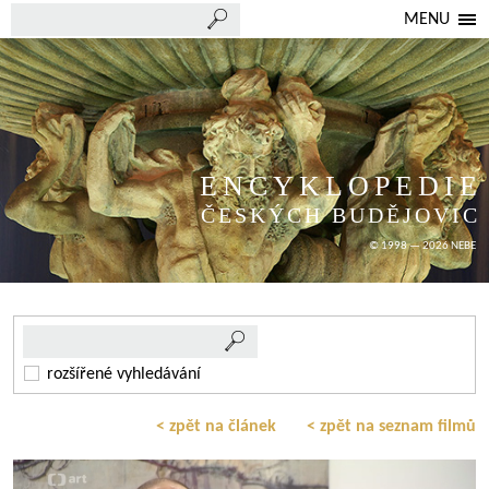
MENU
ENCYKLOPEDIE
ČESKÝCH BUDĚJOVIC
© 1998 — 2026 NEBE
rozšířené vyhledávání
< zpět na článek
< zpět na seznam filmů