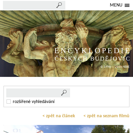
MENU
ENCYKLOPEDIE
ČESKÝCH BUDĚJOVIC
© 1998 — 2026 NEBE
rozšířené vyhledávání
< zpět na článek
< zpět na seznam filmů