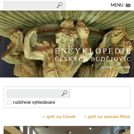
MENU
ENCYKLOPEDIE
ČESKÝCH BUDĚJOVIC
© 1998 — 2026 NEBE
rozšířené vyhledávání
< zpět na článek
< zpět na seznam filmů