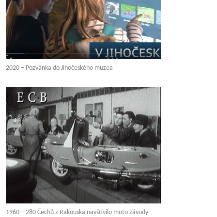
2020 – Pozvánka do Jihočeského muzea
1960 – 280 Čechů z Rakouska navštívilo moto závody