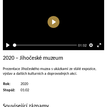
Přehrát
01:02
Přehrát
Nastaven
Rež
celé
2020 – Jihočeské muzeum
obra
Prezentace Jihočeského muzea s ukázkami ze stálé expozice,
výstav a dalších kulturních a doprovodných akcí.
Rok:
2020
Stopáž:
01:02
Související záznamy