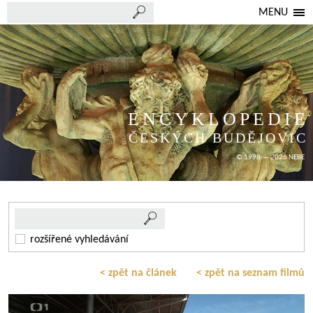
MENU
ENCYKLOPEDIE
ČESKÝCH BUDĚJOVIC
© 1998 — 2026 NEBE
rozšířené vyhledávání
< zpět na článek
< zpět na seznam filmů