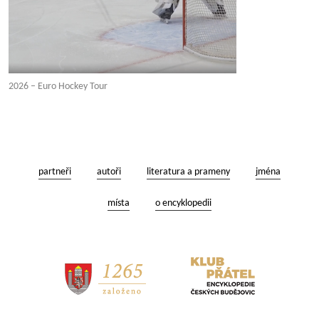
2026 – Euro Hockey Tour
partneři
autoři
literatura a prameny
jména
místa
o encyklopedii