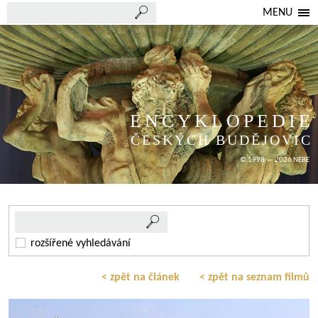
MENU
ENCYKLOPEDIE
ČESKÝCH BUDĚJOVIC
© 1998 — 2026 NEBE
rozšířené vyhledávání
< zpět na článek
< zpět na seznam filmů