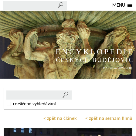
MENU
ENCYKLOPEDIE
ČESKÝCH BUDĚJOVIC
© 1998 — 2026 NEBE
rozšířené vyhledávání
< zpět na článek
< zpět na seznam filmů