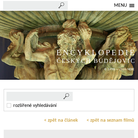
MENU
ENCYKLOPEDIE
ČESKÝCH BUDĚJOVIC
© 1998 — 2026 NEBE
rozšířené vyhledávání
< zpět na článek
< zpět na seznam filmů