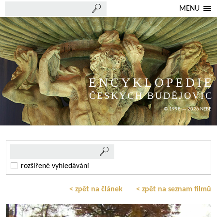
MENU
ENCYKLOPEDIE
ČESKÝCH BUDĚJOVIC
© 1998 — 2026 NEBE
rozšířené vyhledávání
< zpět na článek
< zpět na seznam filmů