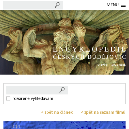
MENU
ENCYKLOPEDIE
ČESKÝCH BUDĚJOVIC
© 1998 — 2026 NEBE
rozšířené vyhledávání
< zpět na článek
< zpět na seznam filmů