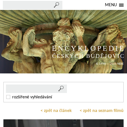
MENU
ENCYKLOPEDIE
ČESKÝCH BUDĚJOVIC
© 1998 — 2026 NEBE
rozšířené vyhledávání
< zpět na článek
< zpět na seznam filmů