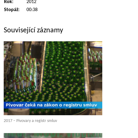
Rok:
2012
Stopáž:
00:38
Související záznamy
2017 – Pivovary a registr smluv