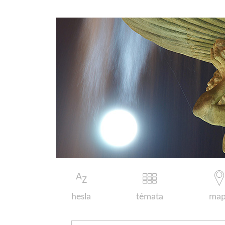
hesla
témata
map