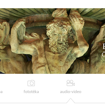
a
fototéka
audio-video