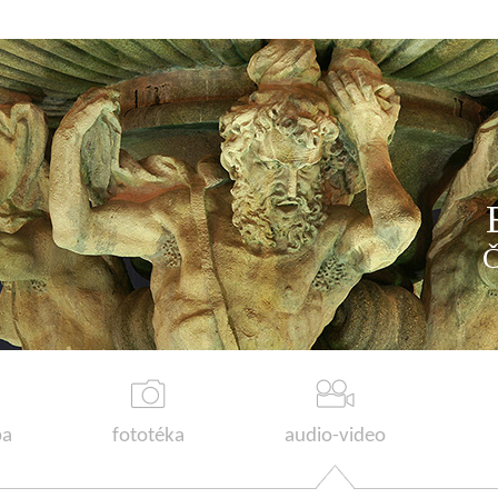
a
fototéka
audio-video