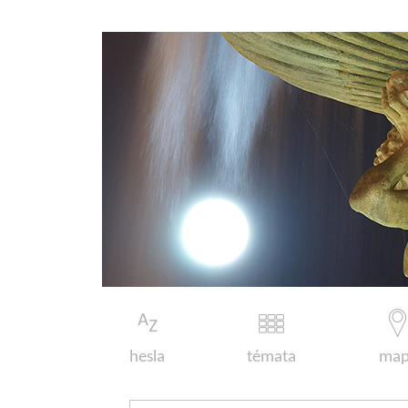
hesla
témata
map