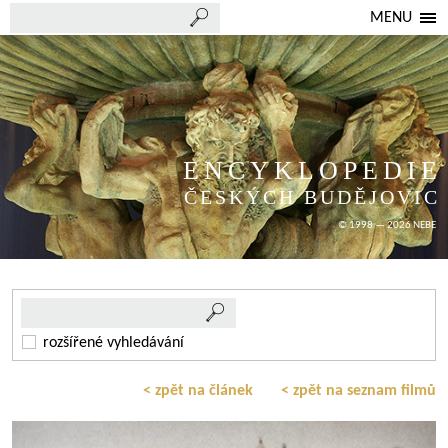
MENU
ENCYKLOPEDIE
ČESKÝCH BUDĚJOVIC
© 1998 — 2026 NEBE
rozšířené vyhledávání
< zpět na článek
< zpět na seznam filmů