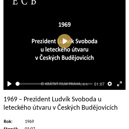
Přehrát
01:07
Přehrát
Nastaven
Rež
celé
1969 – Prezident Ludvík Svoboda u
obra
leteckého útvaru v Českých Budějovicích
Rok:
1969