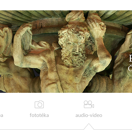
a
fototéka
audio-video