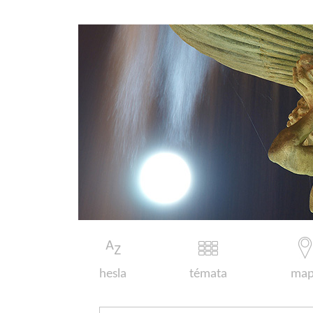
hesla
témata
map