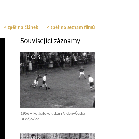
< zpět na článek
< zpět na seznam filmů
Související záznamy
1956 – Fotbalové utkání Vídeň–České
Budějovice