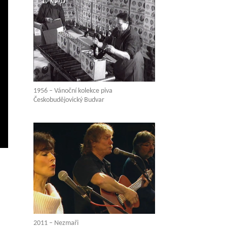
1956 – Vánoční kolekce piva
Českobudějovický Budvar
vení
ežim
elé
brazovky
2011 – Nezmaři