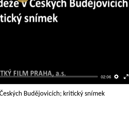
Přehrát
02:06
Nasta
R
c
Českých Budějovicích; kritický snímek
o