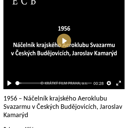
Přehrát
00:28
Přehrát
Nastaven
Rež
celé
1956 – Náčelník krajského Aeroklubu
obra
Svazarmu v Českých Budějovicích, Jaroslav
Kamarýd